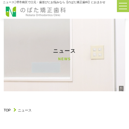
ニュース│堺市南区で口元・歯並びにお悩みなら【のばた矯正歯科】におまかせ
TOP
TOP
当院について
ABOUT
ニュース
診療科目
MENU
NEWS
大人の矯正歯科について
ADULT
子供の矯正歯科について
CHILDREN
矯正器具について
APPLIANCES
TOP
ニュース
初めての方へのQ&A
Q&A